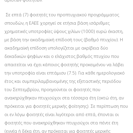
Σε επτά (7) φοιτητές του προπτυχιακού προγράμματος
σπουδών, η ΕΑΕΕ χορηγεί σε ετήσια βάση ισάριθμες
χρηματικές υποτροφίες ύψους χιλίων (1000) ευρώ έκαστη,
με βάση την ακαδημαϊκή επίδοσή τους (βαθμό πτυχίου). Η
ακαδημαϊκή επίδοση υπολογίζεται με ακρίβεια δύο
δεκαδικών ψηφίων και ο ελάχιστος βαθμός πτυχίου που
απαιτείται να έχει κάποιος φοιτητής προκειμένου να λάβει
την υποτροφία είναι επτάμισυ (7.5). Για κάθε ημερολογιακό
έτος και συμπεριλαμβανομένης της εξεταστικής περιόδου
του Σεπτεμβρίου, προηγούνται οι φοιτητές που
ανακηρύχθηκαν πτυχιούχοι στα τέσσερα έτη (οκτώ έτη, αν
πρόκειται για φοιτητές μερικής φοίτησης). Σε περίπτωση που
οι εν λόγω φοιτητές είναι λιγότεροι από επτά, έπονται οι
φοιτητές που ανακηρύχθηκαν πτυχιούχοι στα πέντε έτη
(εννέα ή δέκα έτη, αν πρόκειται για φοιτητές μερικής