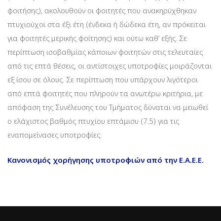
φοιτήσης), ακολουθούν οι φοιτητές που ανακηρύχθηκαν
πτυχιούχοι στα έξι έτη (ένδεκα ή δώδεκα έτη, αν πρόκειται
για φοιτητές μερικής φοίτησης) και ούτω καθ’ εξής. Σε
περίπτωση ισοβαθμίας κάποιων φοιτητών στις τελευταίες
από τις επτά θέσεις, οι αντίστοιχες υποτροφίες μοιράζονται
εξ ίσου σε όλους. Σε περίπτωση που υπάρχουν λιγότεροι
από επτά φοιτητές που πληρούν τα ανωτέρω κριτήρια, με
απόφαση της Συνέλευσης του Τμήματος δύναται να μειωθεί
ο ελάχιστος βαθμός πτυχίου επτάμισυ (7.5) για τις
εναπομείνασες υποτροφίες.
Κανονισμός χορήγησης υποτροφιών από την Ε.Α.Ε.Ε.