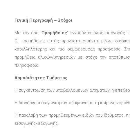
Γενική Περιγραφή – Στόχοι
Με τον όρο ‘
Προμήθειες
‘ εννοούνται όλες οι αγορές 
Οι προμήθειες αυτές πραγματοποιούνται μέσω διαδικ
καταλληλότερης και πιο συμφέρουσας προσφοράς. Στη 
προμήθεια υλικών/υπηρεσιών με στόχο την αποτύπωσ
πληροφορία.
Αρμοδιότητες Τμήματος
Η συγκέντρωση των υποβαλλομένων αιτημάτων, η επεξεργα
Η διενέργεια διαγωνισμών, σύμφωνα με τη κείμενη νομοθε
Η παραλαβή των προμηθευμένων ειδών του Ιδρύματος, η χ
εισαγωγής- εξαγωγής.