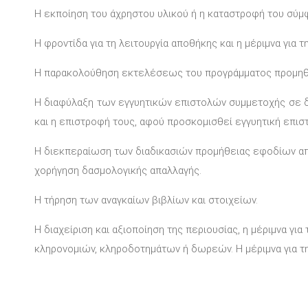
Η εκποίηση του άχρηστου υλικού ή η καταστροφή του σύμ
Η φροντίδα για τη λειτουργία αποθήκης και η μέριμνα για τ
Η παρακολούθηση εκτελέσεως του προγράμματος προμηθε
Η διαφύλαξη των εγγυητικών επιστολών συμμετοχής σε δ
και η επιστροφή τους, αφού προσκομισθεί εγγυητική επι
Η διεκπεραίωση των διαδικασιών προμήθειας εφοδίων από 
χορήγηση δασμολογικής απαλλαγής.
Η τήρηση των αναγκαίων βιβλίων και στοιχείων.
Η διαχείριση και αξιοποίηση της περιουσίας, η μέριμνα γ
κληρονομιών, κληροδοτημάτων ή δωρεών. Η μέριμνα για τη