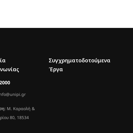
ία
Συγχρηματοδοτούμενα
ινωνίας
Έργα
42000
info@unipi.gr
ση:
Μ. Καραολή &
ρίου 80, 18534
ς