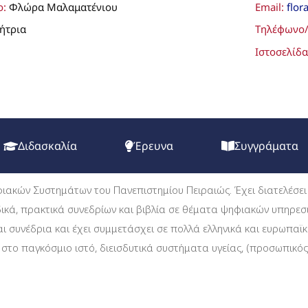
ο:
Φλώρα Μαλαματένιου
Email:
flor
ήτρια
Τηλέφωνο/
Ιστοσελίδ
Διδασκαλία
Έρευνα
Συγγράματα
ακών Συστημάτων του Πανεπιστημίου Πειραιώς. Έχει διατελέσει σ
ικά, πρακτικά συνεδρίων και βιβλία σε θέματα ψηφιακών υπηρεσιώ
 και συνέδρια και έχει συμμετάσχει σε πολλά ελληνικά και ευρωπα
στο παγκόσμιο ιστό, διεισδυτικά συστήματα υγείας, (προσωπικό