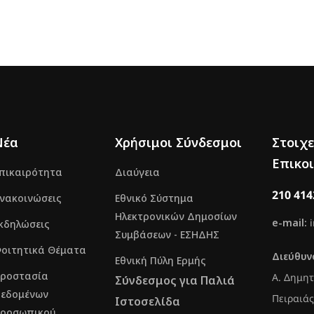
Νέα
Χρήσιμοι Σύνδεσμοι
Στοιχε
Επικο
πικαιρότητα
Διαύγεια
210 41
νακοινώσεις
Εθνικό Σύστημα
Ηλεκτρονικών Δημοσίων
e-mail:
κδηλώσεις
Συμβάσεων - ΕΣΗΔΗΣ
οιτητικά Θέματα
Διεύθυν
Εθνική Πύλη Ερμής
ροστασία
Α. Δημητ
Σύνδεσμος για Παλιά
εδομένων
Πειραιά
Ιστοσελίδα
ροσωπικού